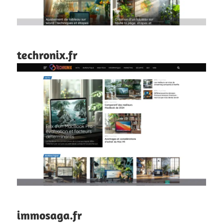
techronix.fr
immosaga.fr