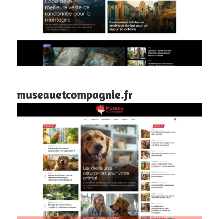
museauetcompagnie.fr