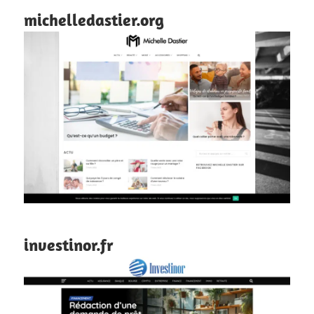
michelledastier.org
investinor.fr